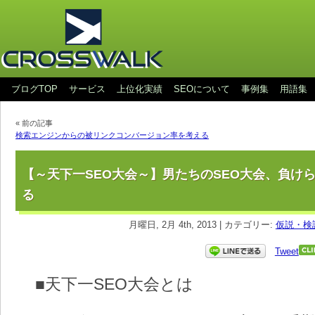
ブログTOP
サービス
上位化実績
SEOについて
事例集
用語集
« 前の記事
検索エンジンからの被リンクコンバージョン率を考える
【～天下一SEO大会～】男たちのSEO大会、負け
る
月曜日, 2月 4th, 2013 | カテゴリー:
仮説・検
Tweet
■天下一SEO大会とは