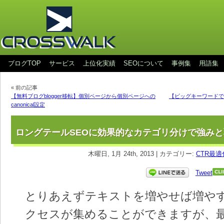
ブログTOP
サービス
上位化実績
SEOについて
事例集
用語集
« 前の記事
【無料ブログblogger移転】個別ページから個別ページへの
【ビッグキーワードで
canonical設定
ロングテールSEOに効果的なカテゴリ分けで強み
木曜日, 1月 24th, 2013 | カテゴリー:
CTR最適
Tweet
とりあえずテキストを増やせば増や
クセスが集めることができますが、