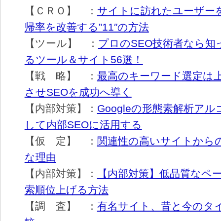
【ＣＲＯ】 ：
サイトに訪れたユーザー
帰率を改善する”11″の方法
【ツール】 ：
プロのSEO技術者なら知
るツール＆サイト56選！
【戦 略】 ：
最高のキーワード選定は
させSEOを成功へ導く
【内部対策】：
Googleの形態素解析ア
して内部SEOに活用する
【仮 定】 ：
関連性の高いサイトから
な理由
【内部対策】：
【内部対策】低品質なペ
索順位上げる方法
【調 査】 ：
有名サイト、昔と今のタ