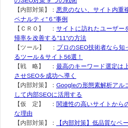
のSEO対策”9″つの戦術
【内部対策】：
悪意のない、サイト内重
ペナルティ”６”事例
【ＣＲＯ】 ：
サイトに訪れたユーザー
帰率を改善する”11″の方法
【ツール】 ：
プロのSEO技術者なら知
るツール＆サイト56選！
【戦 略】 ：
最高のキーワード選定は
させSEOを成功へ導く
【内部対策】：
Googleの形態素解析ア
して内部SEOに活用する
【仮 定】 ：
関連性の高いサイトから
な理由
【内部対策】：
【内部対策】低品質なペ