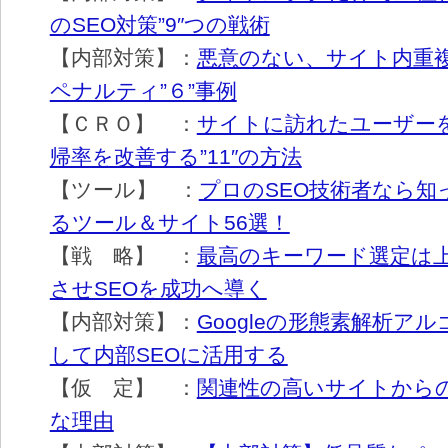
のSEO対策”9″つの戦術
【内部対策】：
悪意のない、サイト内重
ペナルティ”６”事例
【ＣＲＯ】 ：
サイトに訪れたユーザー
帰率を改善する”11″の方法
【ツール】 ：
プロのSEO技術者なら知
るツール＆サイト56選！
【戦 略】 ：
最高のキーワード選定は
させSEOを成功へ導く
【内部対策】：
Googleの形態素解析ア
して内部SEOに活用する
【仮 定】 ：
関連性の高いサイトから
な理由