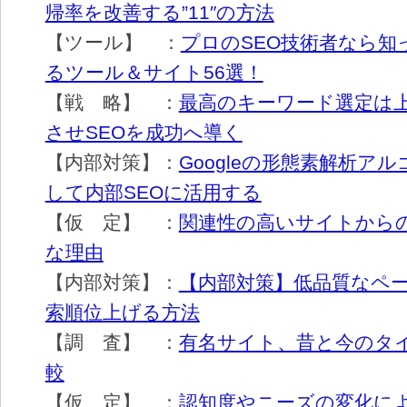
帰率を改善する”11″の方法
【ツール】 ：
プロのSEO技術者なら知
るツール＆サイト56選！
【戦 略】 ：
最高のキーワード選定は
させSEOを成功へ導く
【内部対策】：
Googleの形態素解析ア
して内部SEOに活用する
【仮 定】 ：
関連性の高いサイトから
な理由
【内部対策】：
【内部対策】低品質なペ
索順位上げる方法
【調 査】 ：
有名サイト、昔と今のタ
較
【仮 定】 ：
認知度やニーズの変化に