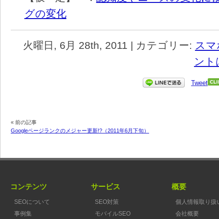
グの変化
火曜日, 6月 28th, 2011 | カテゴリー:
スマ
ント
Tweet
« 前の記事
Googleページランクのメジャー更新!?（2011年6月下旬）
コンテンツ
サービス
概要
SEOについて
SEO対策
個人情報取り扱
事例集
モバイルSEO
会社概要