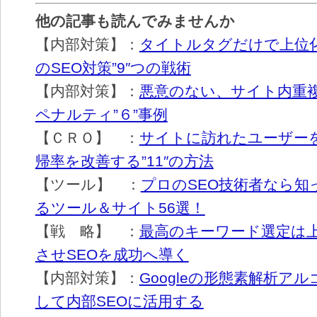
他の記事も読んでみませんか
【内部対策】：
タイトルタグだけで上位
のSEO対策”9″つの戦術
【内部対策】：
悪意のない、サイト内重
ペナルティ”６”事例
【ＣＲＯ】 ：
サイトに訪れたユーザー
帰率を改善する”11″の方法
【ツール】 ：
プロのSEO技術者なら知
るツール＆サイト56選！
【戦 略】 ：
最高のキーワード選定は
させSEOを成功へ導く
【内部対策】：
Googleの形態素解析ア
して内部SEOに活用する