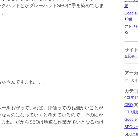
ックハットとかグレーハットSEOに手を染めてしま
定
、。
Googl
10種
アトリ
る
サイ
全記事一
アー
アーカイ
ちゃうんですよね、、」
カテ
4コマ
(7
CRO
(9
ルールも守っていれば、評価ってのも細かいことが
CTR最
きなものになっていくと考えているので、その細か
Google
すよね、だからSEOは地道な作業が多いとなるわけ
SEOツ
SEO全