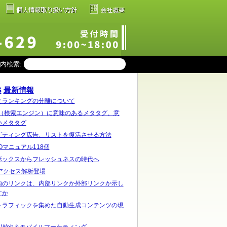
内検索:
最新情報
とランキングの分離について
le（検索エンジン）に意味のあるメタタグ、意
いメタタグ
ゲティング広告、リストを復活させる方法
Oマニュアル118個
ボックスからフレッシュネスの時代へ
o!アクセス解析登場
内のリンクは、内部リンクか外部リンクか示し
すか
トラフィックを集めた自動生成コンテンツの現