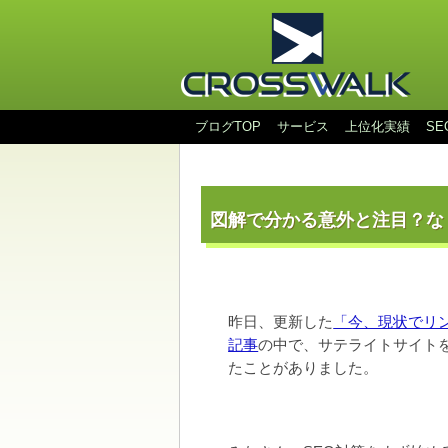
ブログTOP
サービス
上位化実績
S
図解で分かる意外と注目？な
昨日、更新した
「今、現状でリ
記事
の中で、サテライトサイト
たことがありました。