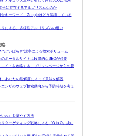
解析アルゴリズムを分析して内部SEOに活用
は本当に存在するアルゴリズムなのか
合キーワード、Googleはどう認識している
エリによる、多様性アルゴリズムの違い
戦略
き"と"いばらぎ"誤字による検索ボリューム
上のポータルサイトは段階的なSEOが必要
リエイトを攻略する、ブリッジページからの脱
とは、あなたの理解度によって意味を解説
ルエンザのウェブ検索動向から予防時期を考え
いいね』を増やす方法
リターゲティング戦略による『O to O』成功
ティクスでリンク元URLの詳細を表示させる設