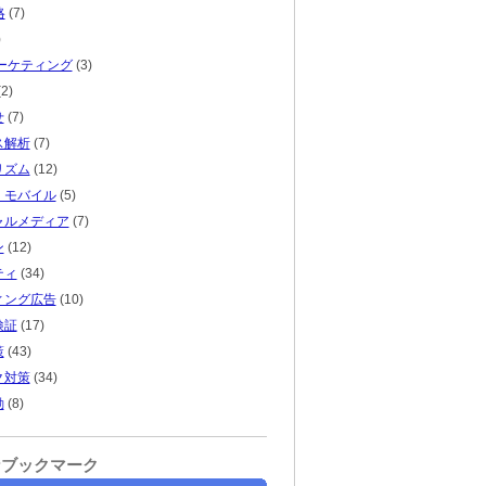
略
(7)
)
ーケティング
(3)
2)
せ
(7)
ス解析
(7)
リズム
(12)
・モバイル
(5)
ャルメディア
(7)
ン
(12)
ティ
(34)
ィング広告
(10)
検証
(17)
策
(43)
ク対策
(34)
動
(8)
なブックマーク