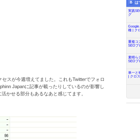
は
実践SE
グ
Goog
種 | 
重複コ
SEOブ
素晴ら
SEOブ
単一と
| クロ
セスが今週増えてました。これもTwitterでフォロ
inn Japanに記事が載ったりしているのが影響し
に活かせる部分もあるなあと感じてます。