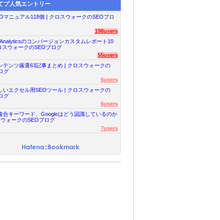
てブ人気エントリー
Oマニュアル118個 | クロスウォークのSEOブロ
198users
le Analyticsのコンバージョンカスタムレポート10
クロスウォークのSEOブログ
55users
ンテンツ厳選63記事まとめ | クロスウォークの
ログ
5users
しいエクセル用SEOツール | クロスウォークの
ログ
6users
複合キーワード、Googleはどう認識しているのか
スウォークのSEOブログ
7users