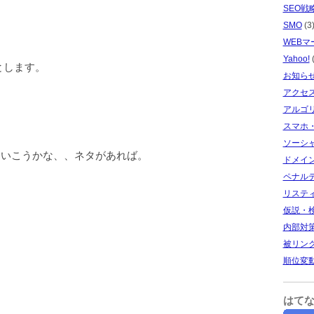
SEO戦
SMO
(3
WEBマ
Yahoo!
(
とします。
お知ら
アクセ
アルゴ
スマホ
ソーシ
していこうかな、、ネタがあれば。
ドメイ
ペナル
リステ
仮説・
内部対
被リン
順位変
はて