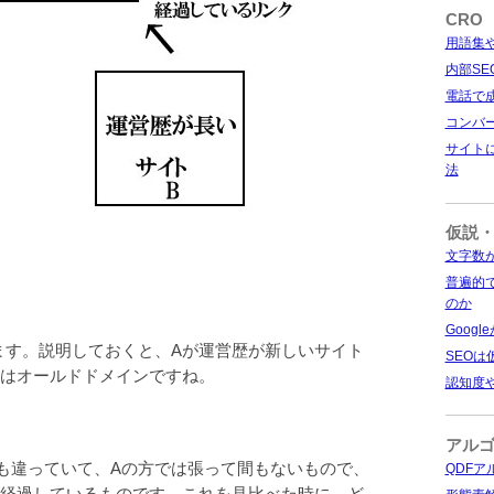
CRO
用語集
内部SE
電話で
コンバ
サイトに
法
仮説
文字数
普遍的
のか
Goog
ます。説明しておくと、Aが運営歴が新しいサイト
SEO
れはオールドドメインですね。
認知度
アル
も違っていて、Aの方では張って間もないもので、
QDF
が経過しているものです。これを見比べた時に、ど