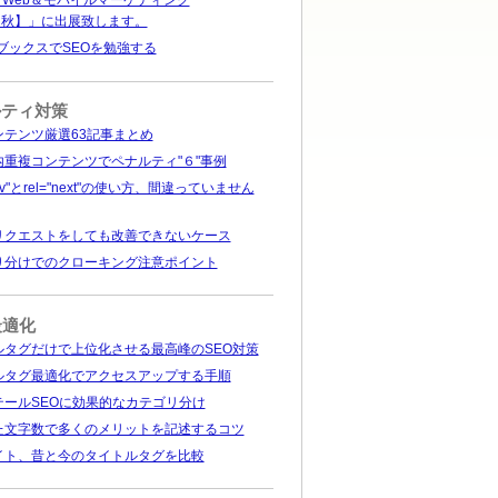
 Web＆モバイルマーケティング
【秋】」に出展致します。
leブックスでSEOを勉強する
ルティ対策
ンテンツ厳選63記事まとめ
内重複コンテンツでペナルティ"６"事例
prev"とrel="next"の使い方、間違っていません
リクエストをしても改善できないケース
り分けでのクローキング注意ポイント
最適化
ルタグだけで上位化させる最高峰のSEO対策
ルタグ最適化でアクセスアップする手順
テールSEOに効果的なカテゴリ分け
た文字数で多くのメリットを記述するコツ
イト、昔と今のタイトルタグを比較