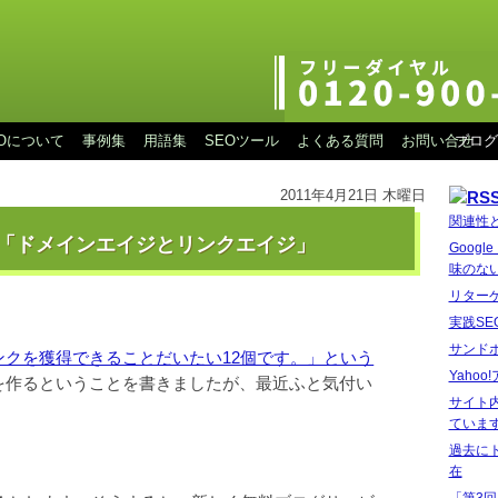
EOについて
事例集
用語集
SEOツール
よくある質問
お問い合せ
ブログ
2011年4月21日 木曜日
関連性
「ドメインエイジとリンクエイジ」
Goog
味のな
リター
実践SE
サンド
ンクを獲得できることだいたい12個です。」という
Yaho
を作るということを書きましたが、最近ふと気付い
サイト
ていま
過去に
在