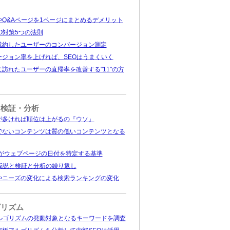
やQ&Aページを1ページにまとめるデメリット
O対策5つの法則
成約したユーザーのコンバージョン測定
ージョン率を上げれば、SEOはうまくいく
訪れたユーザーの直帰率を改善する"11"の方
・検証・分析
が多ければ順位は上がるの『ウソ』
でないコンテンツは質の低いコンテンツとなる
leがウェブページの日付を特定する基準
は仮説と検証と分析の繰り返し
やニーズの変化による検索ランキングの変化
ゴリズム
アルゴリズムの発動対象となるキーワードを調査