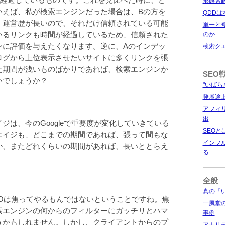
形態素
いえば、私が検索エンジンだった場合は、Bの方を
QDD
、運営歴が長いので、それだけ信頼されている可能
単一と複
のか
いるリンクも時間が経過しているため、信頼された
ンに評価を与えたくなります。逆に、Aのインデッ
検索ク
ログから上位表示させたいサイトに多くリンクを張
た期間が浅いものばかりであれば、検索エンジンか
SEO
いでしょうか？
"いばら
発展途
アフィ
出
ジは、今のGoogleで重要度が変化していきている
SEO
エイジも、どこまでの期間であれば、張って間もな
インフ
か、またどれくらいの期間があれば、長いととらえ
る
全般
真の『
EOは焦ってやるもんではないということですね。焦
一風堂の
索エンジンの何からのフィルターにガッチリとハマ
事例
うかもしれません。しかし、クライアントからのプ
アナリ