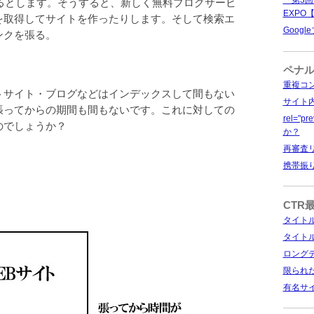
「第3回
めるとします。そうすると、新しく無料ブログサービ
EXPO
を取得してサイトを作ったりします。そして検索エ
Goog
ンクを張る。
ペナ
重複コ
トサイト・ブログなどはインデックスして間もない
サイト
張ってからの期間も間もないです。これに対しての
rel="
のでしょうか？
か？
再審査
携帯振
CTR
タイト
タイト
ロング
限られ
有名サ