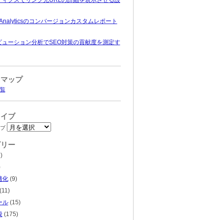
e Analyticsのコンバージョンカスタムレポート
ビューション分析でSEO対策の貢献度を測定す
トマップ
覧
カイブ
ブ
ゴリー
)
)
適化
(9)
(11)
ール
(15)
般
(175)